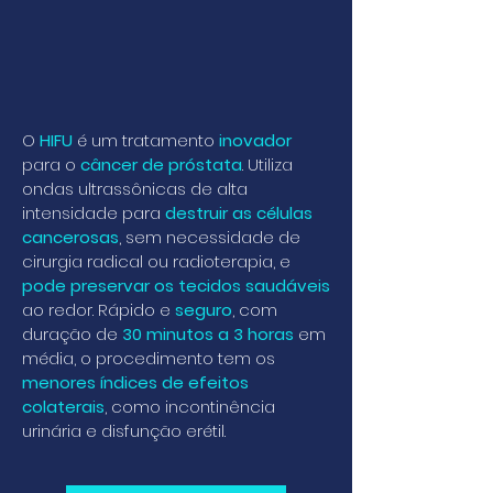
O
HIFU
é um tratamento
inovador
para o
câncer de próstata
. Utiliza
ondas ultrassônicas de alta
intensidade para
destruir as células
cancerosas
, sem necessidade de
cirurgia radical ou radioterapia, e
pode preservar os tecidos saudáveis
ao redor. Rápido e
seguro
, com
duração de
30 minutos a 3 horas
em
média, o procedimento tem os
menores índices de efeitos
colaterais
, como incontinência
urinária e disfunção erétil.