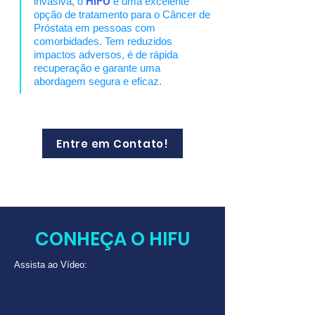
invasiva, o
HIFU
é uma excelente
opção de tratamento para o Câncer de
Próstata em pessoas com
comorbidades. Tem reduzidos
impactos adversos, é de rápida
recuperação e garante uma
abordagem segura e eficaz.
Entre em Contato!
CONHEÇA O HIFU
Assista ao Vídeo: