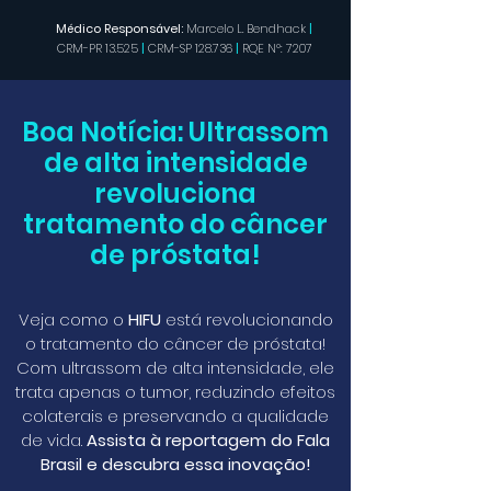
Médico Responsável:
Marcelo L. Bendhack
|
CRM-PR 13.525
|
CRM-SP 128.736
|
RQE Nº: 7207
Boa Notícia: Ultrassom
de alta intensidade
revoluciona
tratamento do câncer
de próstata!
Veja como o
HIFU
está revolucionando
o tratamento do câncer de próstata!
Com ultrassom de alta intensidade, ele
trata apenas o tumor, reduzindo efeitos
colaterais e preservando a qualidade
de vida.
Assista à reportagem do Fala
Brasil e descubra essa inovação!